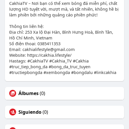
CakhiaTV – Nơi bạn có thể xem bóng đá miễn phí, chất
lượng HD tuyệt vời, mượt mà, và tất nhiên, không hề bị
làm phiền bởi những quảng cáo phiền phức!
Thông tin liên hệ:
Địa chỉ: 253 Xa lộ Đại Hàn, Bình Hưng Hoà, Bình Tân,
Hồ Chí Minh, Vietnam
Số điện thoại: 0385411353
Email: cakhialifestyle@gmail.com
Website: https://cakhia.lifestyle/
Hastags: #CakhiaTV #Cakhia_TV #Cakhia
#truc_tiep_bong_da #bong_da_truc_tuyen
#tructiepbongda #xembongda #bongdalu #linkcakhia
Álbumes
(0)
Siguiendo
(0)