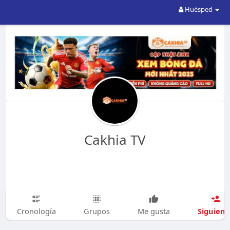
Huésped
Cakhia TV
Siguien
Cronología
Grupos
Me gusta