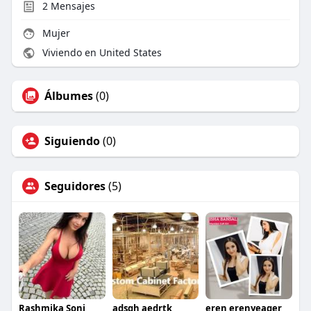
2
Mensajes
Mujer
Viviendo en United States
Álbumes
(0)
Siguiendo
(0)
Seguidores
(5)
Rashmika Soni
adsgh aedrtk
eren erenyeager