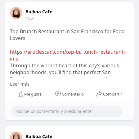
Balboa Cafe
46 w
Top Brunch Restaurant in San Francisco for Food
Lovers
https://articlescad.com/top-br....unch-restaurant-
in-s
Through the vibrant heart of this city’s various
neighborhoods, you’ll find that perfect San
Francisco brunch restaurant, where savviness
Leer más
meets tradition.
Me gusta
Comentario
Compartir
Balboa Cafe