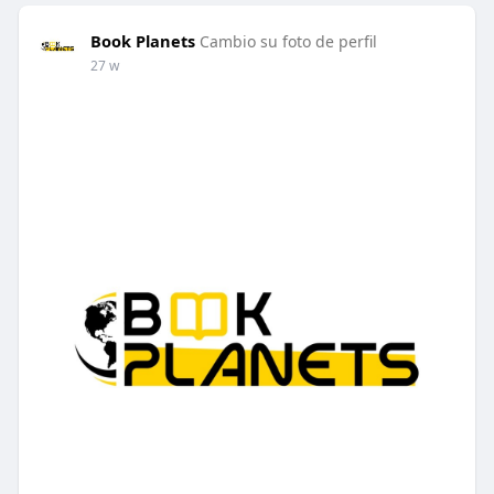
Book Planets
Cambio su foto de perfil
27 w