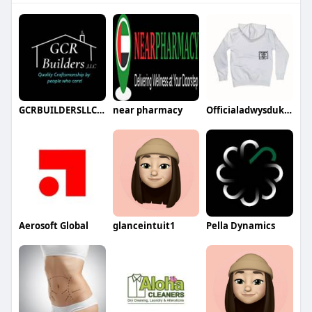
GCRBUILDERSLLCDickinson
near pharmacy
Officialadwysduk822
Aerosoft Global
glanceintuit1
Pella Dynamics