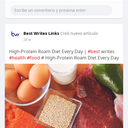
Best Writes Links
Creó nuevo artículo
28 w
High-Protein Roam Diet Every Day |
#best
writes
#health
#food
# High-Protein Roam Diet Every Day