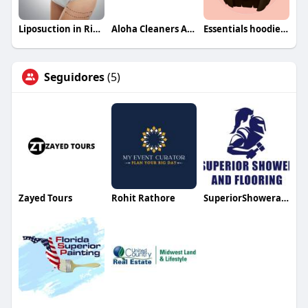
Liposuction in Riyadh Saudia
Aloha Cleaners Arizona
Essentials hoodie essentials
Seguidores
(5)
Zayed Tours
Rohit Rathore
SuperiorShowerandFlooring