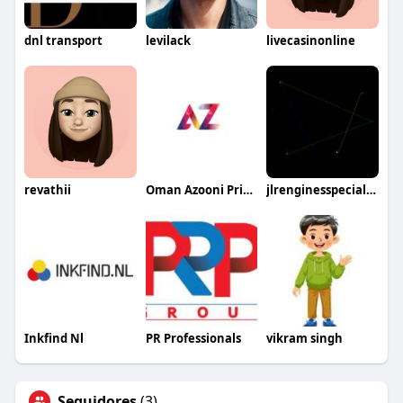
dnl transport
levilack
livecasinonline
revathii
Oman Azooni Prints
jlrenginesspecialist
Inkfind Nl
PR Professionals
vikram singh
Seguidores
(3)