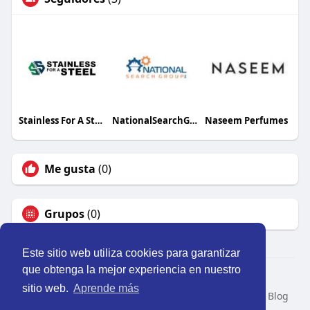
Stainless For A Steel
NationalSearchGroup
Naseem Perfumes
Me gusta
(0)
Grupos
(0)
Este sitio web utiliza cookies para garantizar
que obtenga la mejor experiencia en nuestro
© 2026 Perú Activo
sitio web.
Aprende más
Inicio
Nosotros
Contacto
Política
Condiciones
Blog
Developers