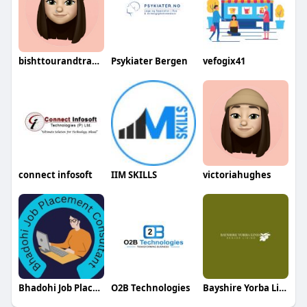
bishttourandtravels
Psykiater Bergen
vefogix41
connect infosoft
IIM SKILLS
victoriahughes
Bhadohi Job Placement Consultant
O2B Technologies
Bayshire Yorba Linda