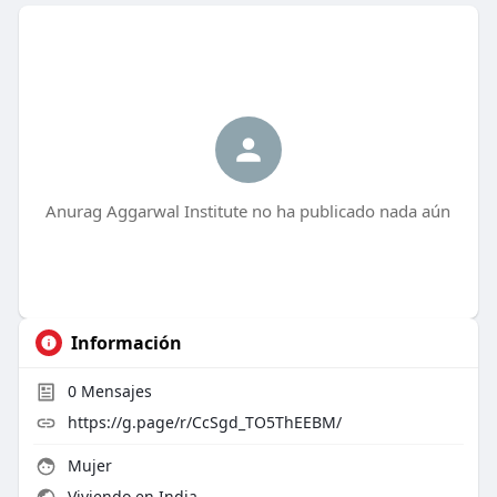
Anurag Aggarwal Institute no ha publicado nada aún
Información
0
Mensajes
https://g.page/r/CcSgd_TO5ThEEBM/
Mujer
Viviendo en India