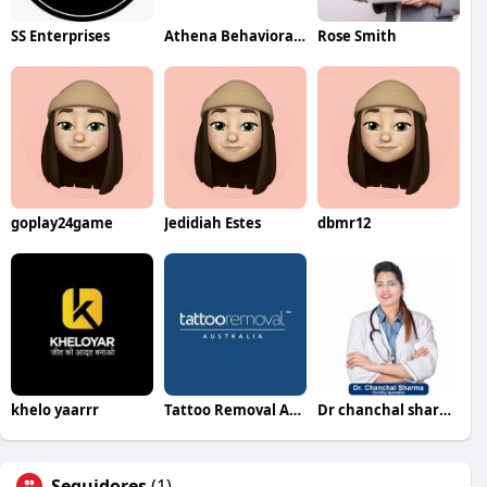
SS Enterprises
Athena Behavioral Health
Rose Smith
goplay24game
Jedidiah Estes
dbmr12
khelo yaarrr
Tattoo Removal Australia
Dr chanchal sharma
Seguidores
(1)