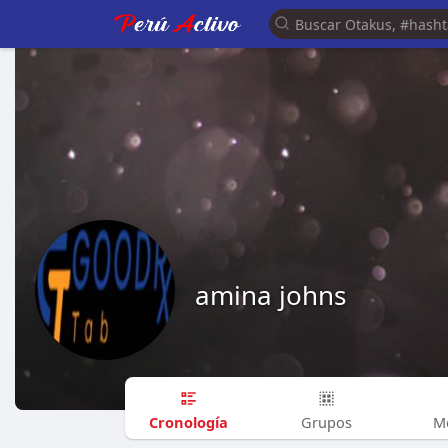
amina johns
Cronología
Grupos
M