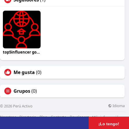
top5influencer gonewild
Me gusta
(0)
Grupos
(0)
Idioma
© 2026 Perú Activo
Nosotros
Directorio
Blog
Contacto
Developers
Más información
¡Lo tengo!