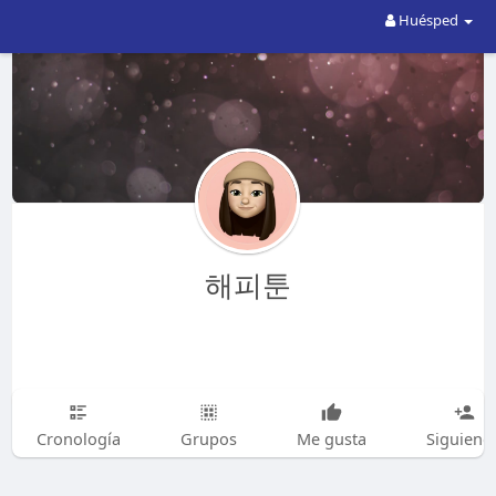
Huésped
해피툰
Cronología
Grupos
Me gusta
Siguiend