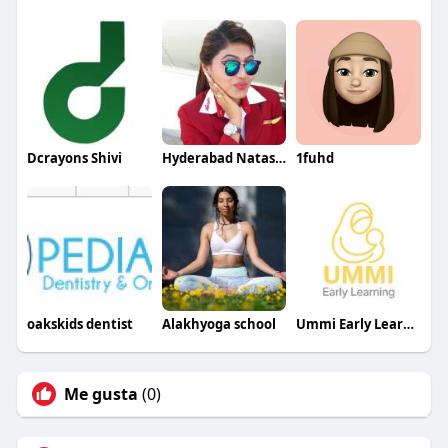
Dcrayons Shivi
Hyderabad NatashaRoy
1fuhd
oakskids dentist
Alakhyoga school
Ummi Early Learning
Me gusta
(0)