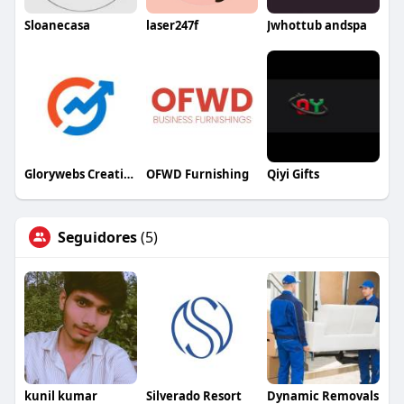
Sloanecasa
laser247f
Jwhottub andspa
Glorywebs Creatives
OFWD Furnishing
Qiyi Gifts
Seguidores
(5)
kunil kumar
Silverado Resort
Dynamic Removals