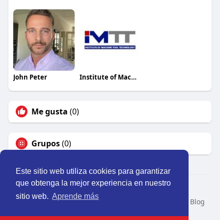
John Peter
Institute of Machine Tool Technology
Me gusta
(0)
Grupos
(0)
Este sitio web utiliza cookies para garantizar
que obtenga la mejor experiencia en nuestro
© 2026 Perú Activo
sitio web.
Aprende más
Inicio
Nosotros
Contacto
Política
Condiciones
Blog
Developers