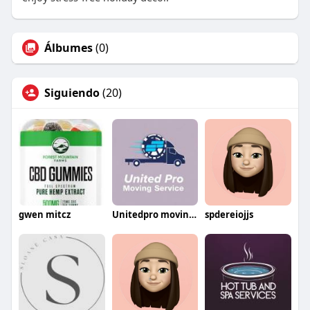
Álbumes
(0)
Siguiendo
(20)
gwen mitcz
Unitedpro movingservices
spdereiojjs