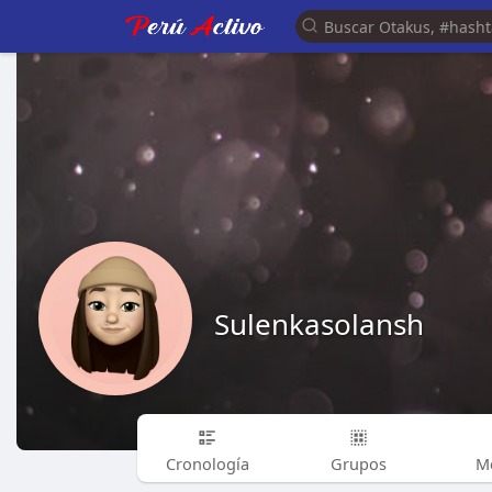
Sulenkasolansh
Cronología
Grupos
M