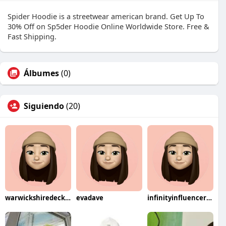
Spider Hoodie is a streetwear american brand. Get Up To
30% Off on Sp5der Hoodie Online Worldwide Store. Free &
Fast Shipping.
Álbumes
(0)
Siguiendo
(20)
warwickshiredeckingbuilders
evadave
infinityinfluencershub