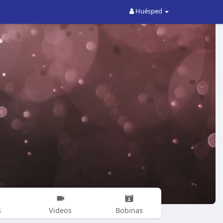
Huésped
s
Videos
Bobinas