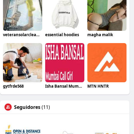
veteransolarcleaning
essential hoodies
magha malik
gytfrde568
Isha Bansal Mumbai
MTN HNTR
Seguidores
(11)