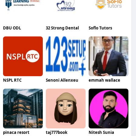
DBU ODL
32 Strong Dental
Soflo Tutors
NSPL RTC
Senoni Allenxeu
emmah wallace
pinaca resort
taj777book
Nitesh Sunia