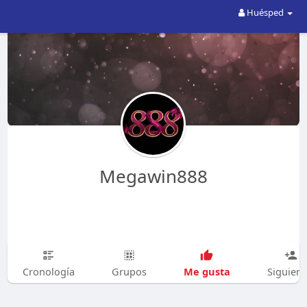
Huésped
Megawin888
Me gusta
Cronología
Grupos
Siguien