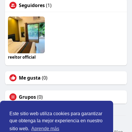
Seguidores
(1)
reeltor official
Me gusta
(0)
Grupos
(0)
Este sitio web utiliza cookies para garantizar
que obtenga la mejor experiencia en nuestro
© 2026 Perú Activo
sitio web.
Aprende más
Inicio
Nosotros
Contacto
Política
Condiciones
Blog