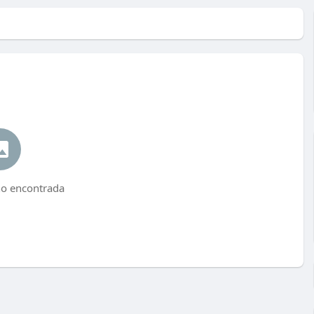
no encontrada