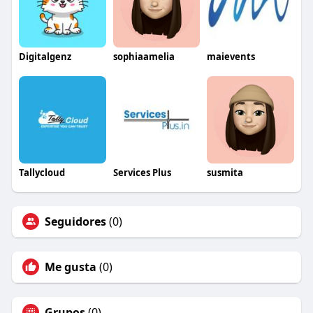
Digitalgenz
sophiaamelia
maievents
Tallycloud
Services Plus
susmita
Seguidores
(0)
Me gusta
(0)
Grupos
(0)