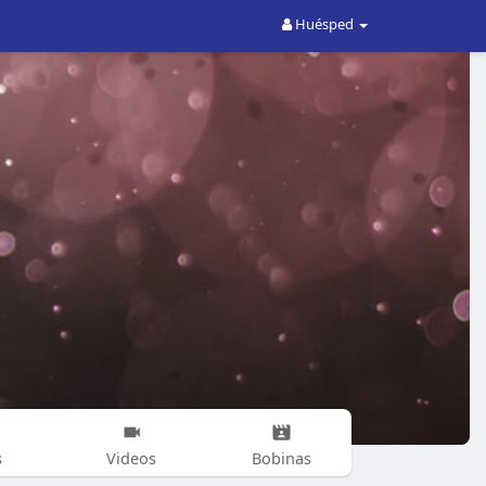
Huésped
s
Videos
Bobinas