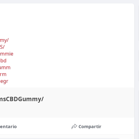
mmy/
S/
Gummie
cbd
dgumm
arm
legr
armsCBDGummy/
entario
Compartir