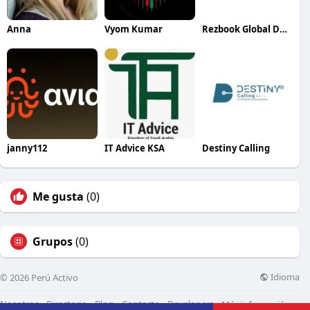
Anna
Vyom Kumar
Rezbook Global DMC
janny112
IT Advice KSA
Destiny Calling
Me gusta
(0)
Grupos
(0)
Idioma
© 2026 Perú Activo
Nosotros
Directorio
Blog
Contacto
Developers
Más información