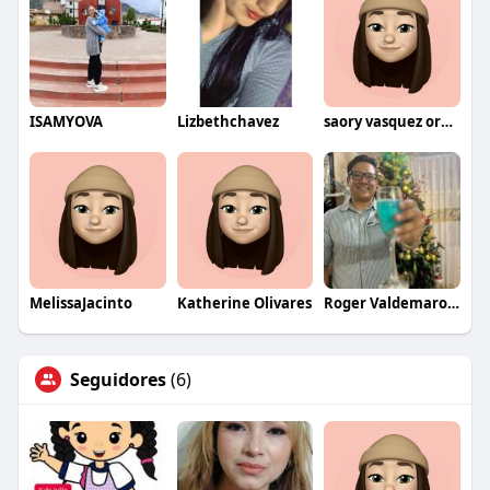
ISAMYOVA
Lizbethchavez
saory vasquez oruna
MelissaJacinto
Katherine Olivares
Roger Valdemaro Saldaña Bernal
Seguidores
(6)