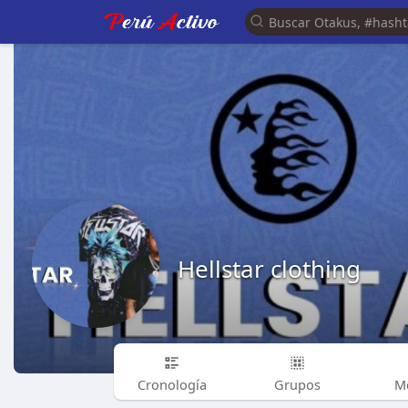
Hellstar clothing
Cronología
Grupos
M