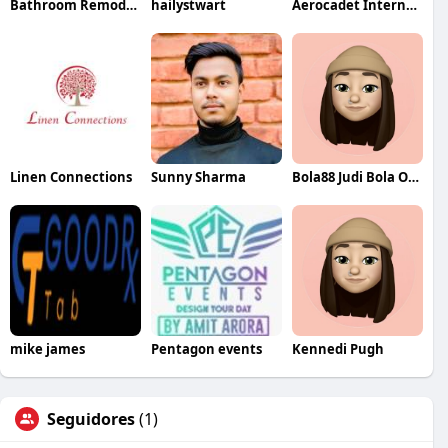
Bathroom Remodel Laguna Beach
hailystwart
Aerocadet International
Linen Connections
Sunny Sharma
Bola88 Judi Bola Online
mike james
Pentagon events
Kennedi Pugh
Seguidores
(1)