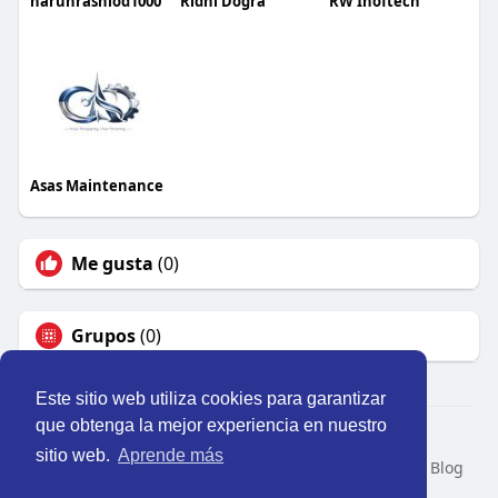
harunrashiod1000
Ridhi Dogra
RW Inoftech
Asas Maintenance
Me gusta
(0)
Grupos
(0)
Este sitio web utiliza cookies para garantizar
que obtenga la mejor experiencia en nuestro
© 2026 Perú Activo
sitio web.
Aprende más
Inicio
Nosotros
Contacto
Política
Condiciones
Blog
Developers