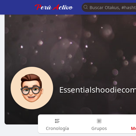
Essentialshoodieco
Me
Cronología
Grupos