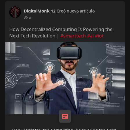
DigitalMonk 12
Creó nuevo artículo
36 w
How Decentralized Computing Is Powering the
Next Tech Revolution |
#smarttech
#ai
#iot