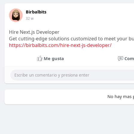
Birbalbits
32 w
Hire Next.js Developer
Get cutting-edge solutions customized to meet your bus
https://birbalbits.com/hire-next-js-developer/
Me gusta
Com
No hay mas p