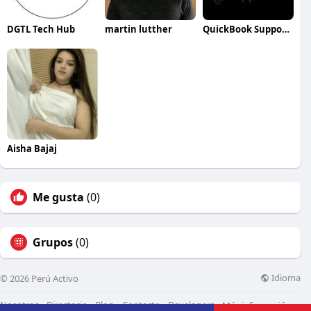
DGTL Tech Hub
martin lutther
QuickBook SupportNet
Aisha Bajaj
Me gusta
(0)
Grupos
(0)
Idioma
© 2026 Perú Activo
Nosotros
Directorio
Blog
Contacto
Developers
Más información