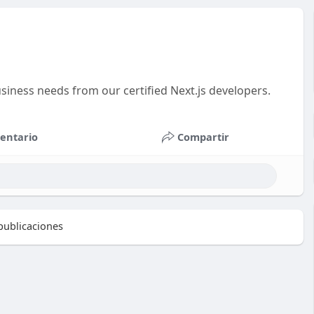
iness needs from our certified Next.js developers.
entario
Compartir
ublicaciones