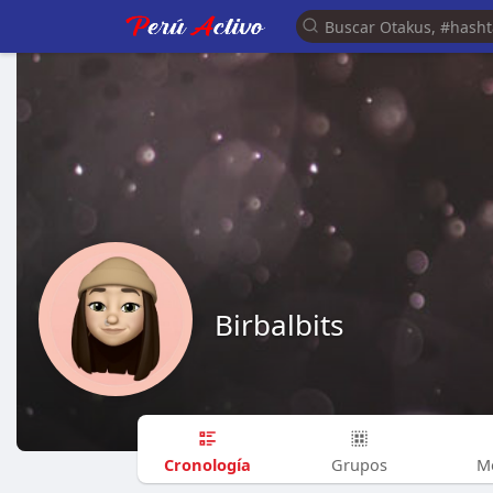
Birbalbits
Cronología
Grupos
M