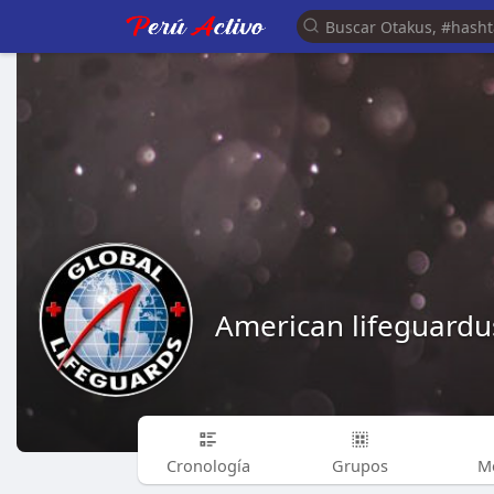
American lifeguardu
Cronología
Grupos
M