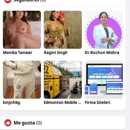
Monika Tanwar
Ragini Singh
Dr Buchun Mishra
kmjnhbg
Edmonton Mobile Truck Repair
Firma Siteleri
Me gusta
(0)