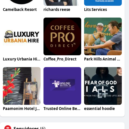
Camelback Resort
richards reese
Lits Services
Luxury Urbania Hire
Coffee_Pro_Direct
Park Hills Animal Hospital
Paamonim Hotel Jerusalem
Trusted Online Betting ID
essential hoodie
Seguidores
(6)