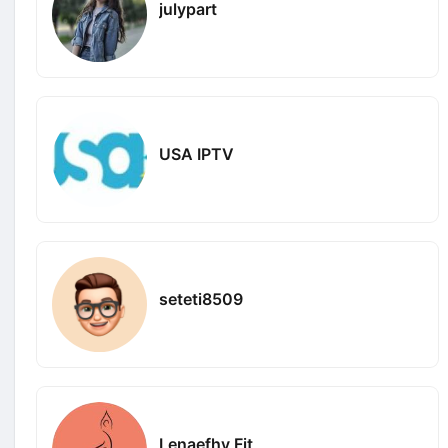
julypart
USA IPTV
seteti8509
Lenaefhy Fit