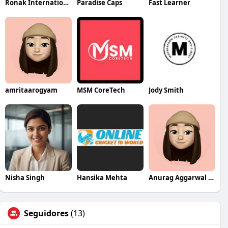
Ronak International
Paradise Caps
Fast Learner
amritaarogyam
MSM CoreTech
Jody Smith
Nisha Singh
Hansika Mehta
Anurag Aggarwal Institute
Seguidores
(13)