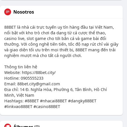
Nosotros
88BET là nhà cái trực tuyến uy tín hàng đầu tại Việt Nam,
nổi bật với kho trò chơi đa dạng từ cá cược thể thao,
casino live, slot game cho tới bắn cá và game bài đổi
thưởng. Với công nghệ tiên tiến, tốc độ nạp rút chỉ vài giây
và giao diện tối ưu trên mọi thiết bị, 88BET mang đến trải
nghiệm mượt mà cho tất cả người chơi.
Thông tin liên hệ
Website: https://88bet.city/
Hotline: 0905555233
Email: 88bet.city@gmail.com
Địa chỉ: 14 Đ. Nghĩa Hòa, Phường 6, Tân Bình, Hồ Chí
Minh, Việt Nam
Hashtags: #88BET #nhacai88BET #dangky88BET
#linkvao88BET #casino88BET