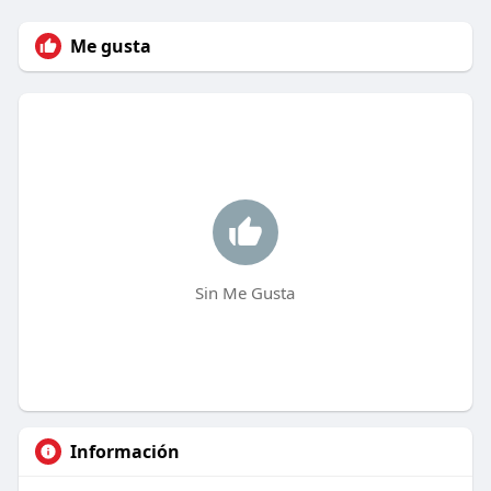
Me gusta
Sin Me Gusta
Información