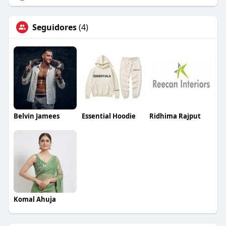
Seguidores
(4)
Belvin Jamees
Essential Hoodie
Ridhima Rajput
Komal Ahuja