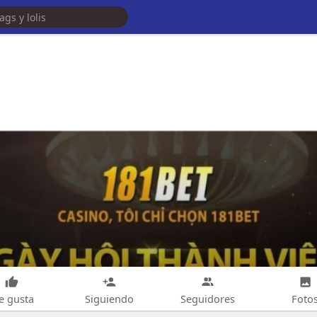
e gusta
Siguiendo
Seguidores
Foto