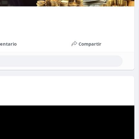
entario
Compartir