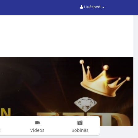
Huésped
s
Videos
Bobinas