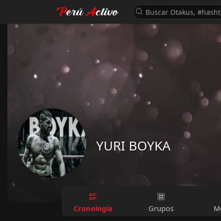
YURI BOYKA
Cronología
Grupos
M