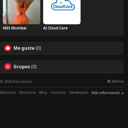
MES Mumbai
Al Cloud Care
Me gusta
(0)
Grupos
(0)
Idioma
© 2026 Perú Activo
Nosotros
Directorio
Blog
Contacto
Developers
Más información