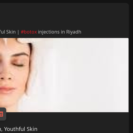
ful Skin |
#botox
injections in Riyadh
, Youthful Skin