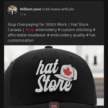
William Jooo
Creó nuevo artículo
17 w
Stop Overpaying for Stitch Work | Hat Store
Canada |
#cap
embroidery # custom stitching #
affordable headwear # embroidery quality # hat
customization