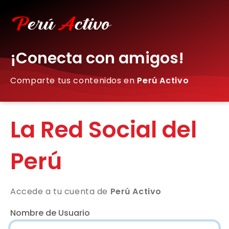
¡Conecta con amigos!
Comparte tus contenidos en
Perú Activo
La Red Social del
Perú
Accede a tu cuenta de
Perú Activo
Nombre de Usuario