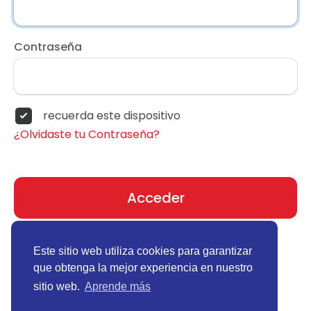
Contraseña
recuerda este dispositivo
¿Olvidaste tu Contraseña?
Acceder
¿No tienes una cuenta?
Registrar
Este sitio web utiliza cookies para garantizar
que obtenga la mejor experiencia en nuestro
sitio web.
Aprende más