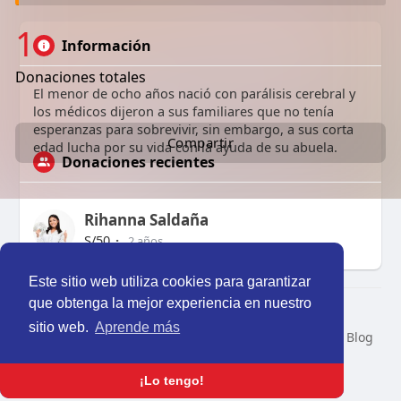
1
Información
Donaciones totales
El menor de ocho años nació con parálisis cerebral y
los médicos dijeron a sus familiares que no tenía
esperanzas para sobrevivir, sin embargo, a sus corta
Compartir
edad lucha por su vida con la ayuda de su abuela.
Donaciones recientes
Rihanna Saldaña
S/50
·
2 años
Este sitio web utiliza cookies para garantizar
que obtenga la mejor experiencia en nuestro
© 2026 Perú Activo
sitio web.
Aprende más
Inicio
Nosotros
Contacto
Política
Condiciones
Blog
Developers
Idioma
¡Lo tengo!