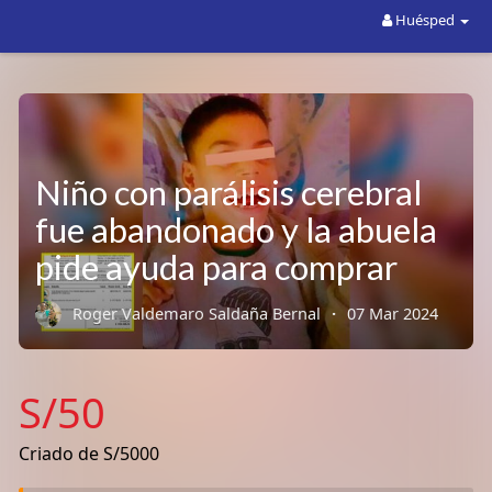
Huésped
Niño con parálisis cerebral
fue abandonado y la abuela
pide ayuda para comprar
una silla de ruedas
Roger Valdemaro Saldaña Bernal
·
07 Mar 2024
S/50
Criado de S/5000