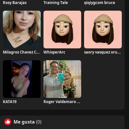
Rosy Barajas
Training Tale
qiqiygcom bruce
Milagros Chavez Cipra
WhisperArc
saory vasquez oruna
KATA19
Roger Valdemaro Saldaña Bernal
Me gusta
(0)