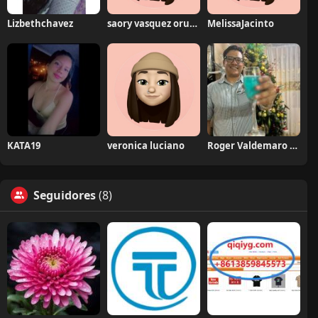
Lizbethchavez
saory vasquez oruna
MelissaJacinto
KATA19
veronica luciano
Roger Valdemaro Saldaña Bernal
Seguidores
(8)