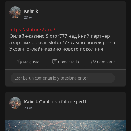
Kabrik
23 w
https://slotor777.ua/
Онлайн-казино Slotor777 надійний партнер
азартних розваг Slotor777 casino популярне в
Україні онлайн-казино нового покоління
Me gusta
Comentario
Compartir
Kabrik
Cambio su foto de perfil
23 w