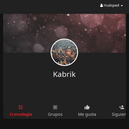
Huésped
Kabrik
Cronología
Grupos
Me gusta
Siguien