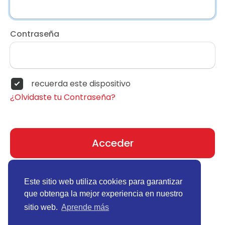
Contraseña
recuerda este dispositivo
¿Olvidaste tu Contraseña?
Acceder
¿No tienes una cuenta?
Registrar
Este sitio web utiliza cookies para garantizar
que obtenga la mejor experiencia en nuestro
sitio web.
Aprende más