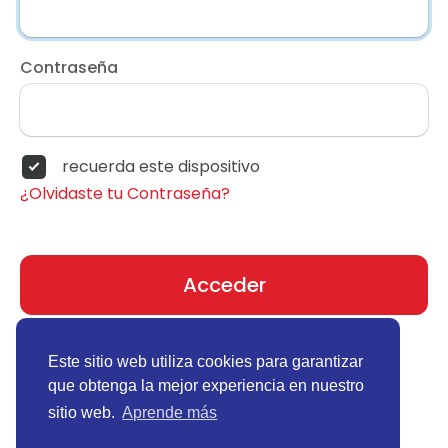
Contraseña
recuerda este dispositivo
¿Olvidaste tu Contraseña?
Acceder
¿No tienes una cuenta?
Registrar
Este sitio web utiliza cookies para garantizar
que obtenga la mejor experiencia en nuestro
sitio web.
Aprende más