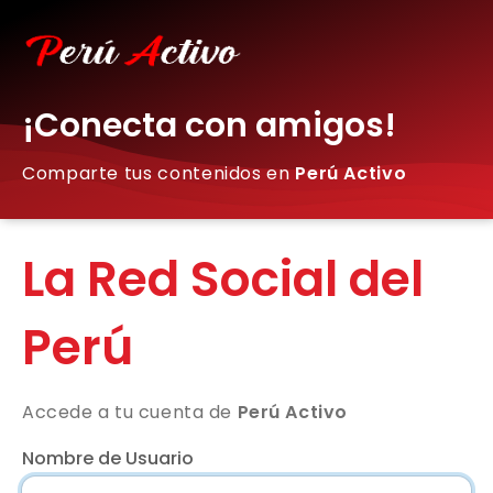
¡Conecta con amigos!
Comparte tus contenidos en
Perú Activo
La Red Social del
Perú
Accede a tu cuenta de
Perú Activo
Nombre de Usuario