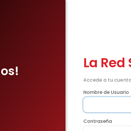
La Red 
os!
Accede a tu cuent
Nombre de Usuario
Contraseña