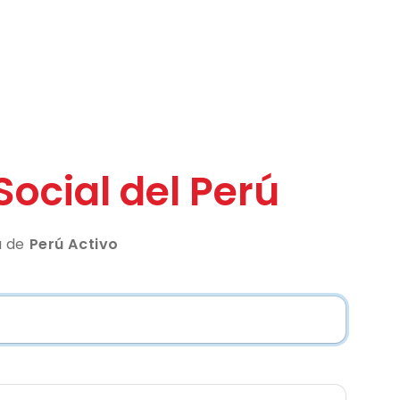
Social del Perú
a de
Perú Activo