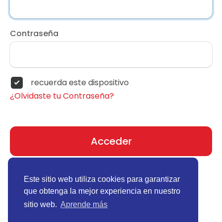
Contraseña
recuerda este dispositivo
¿Olvidaste tu Contraseña?
Acceder
¿No tienes una cuenta?
Registrar
Este sitio web utiliza cookies para garantizar
que obtenga la mejor experiencia en nuestro
sitio web.
Aprende más