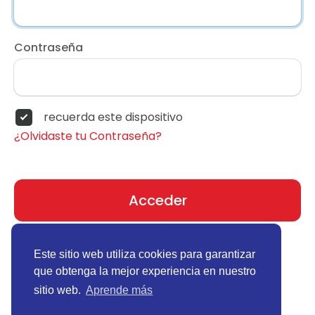
Contraseña
recuerda este dispositivo
¿Olvidaste tu Contraseña?
Acceder
¿No tienes una cuenta?
Registrar
Este sitio web utiliza cookies para garantizar
que obtenga la mejor experiencia en nuestro
sitio web.
Aprende más