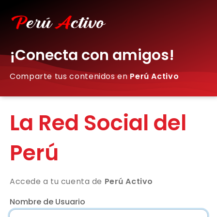
¡Conecta con amigos!
Comparte tus contenidos en
Perú Activo
La Red Social del
Perú
Accede a tu cuenta de
Perú Activo
Nombre de Usuario