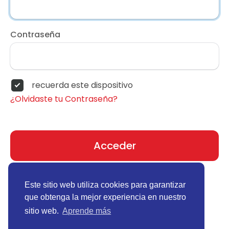
Contraseña
recuerda este dispositivo
¿Olvidaste tu Contraseña?
Acceder
¿No tienes una cuenta?
Registrar
Este sitio web utiliza cookies para garantizar
que obtenga la mejor experiencia en nuestro
sitio web.
Aprende más