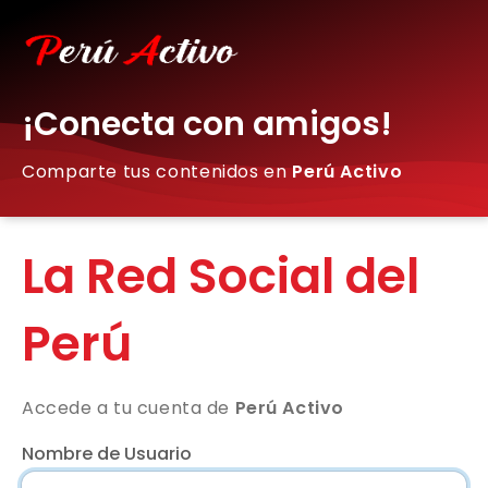
¡Conecta con amigos!
Comparte tus contenidos en
Perú Activo
La Red Social del
Perú
Accede a tu cuenta de
Perú Activo
Nombre de Usuario