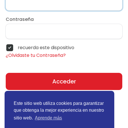
Contraseña
recuerda este dispositivo
¿Olvidaste tu Contraseña?
Acceder
¿No tienes una cuenta?
Registrar
Este sitio web utiliza cookies para garantizar
que obtenga la mejor experiencia en nuestro
sitio web.
Aprende más