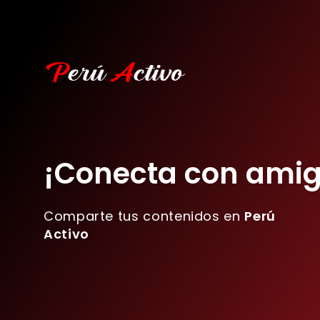
¡Conecta con amig
Comparte tus contenidos en
Perú
Activo