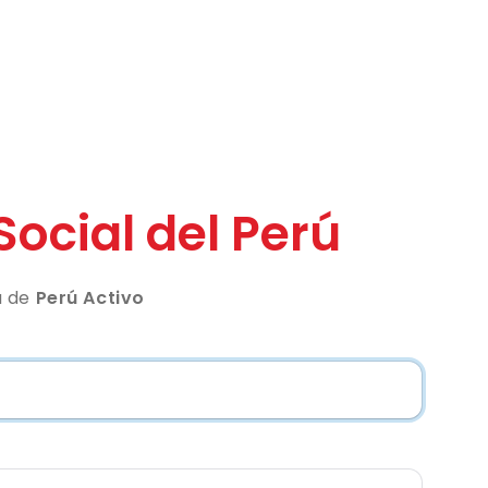
Social del Perú
a de
Perú Activo