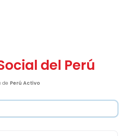
Social del Perú
a de
Perú Activo