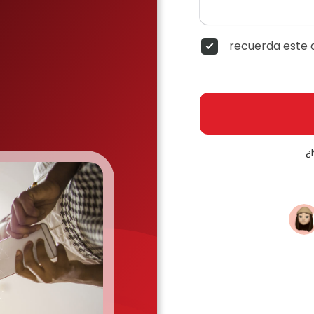
recuerda este d
¿