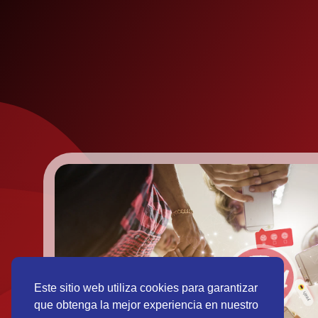
Este sitio web utiliza cookies para garantizar
que obtenga la mejor experiencia en nuestro