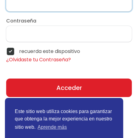
Contraseña
recuerda este dispositivo
¿Olvidaste tu Contraseña?
Acceder
¿No tienes una cuenta?
Registrar
Este sitio web utiliza cookies para garantizar
que obtenga la mejor experiencia en nuestro
sitio web.
Aprende más