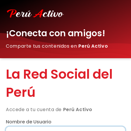
¡Conecta con amigos!
Comparte tus contenidos en
Perú Activo
La Red Social del
Perú
Accede a tu cuenta de
Perú Activo
Nombre de Usuario