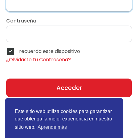
Contraseña
recuerda este dispositivo
¿Olvidaste tu Contraseña?
Acceder
¿No tienes una cuenta?
Registrar
Este sitio web utiliza cookies para garantizar
que obtenga la mejor experiencia en nuestro
sitio web.
Aprende más