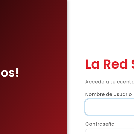
La Red 
os!
Accede a tu cuent
Nombre de Usuario
Contraseña