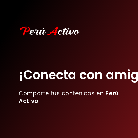
¡Conecta con amig
Comparte tus contenidos en
Perú
Activo