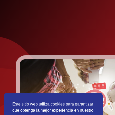
Este sitio web utiliza cookies para garantizar
que obtenga la mejor experiencia en nuestro