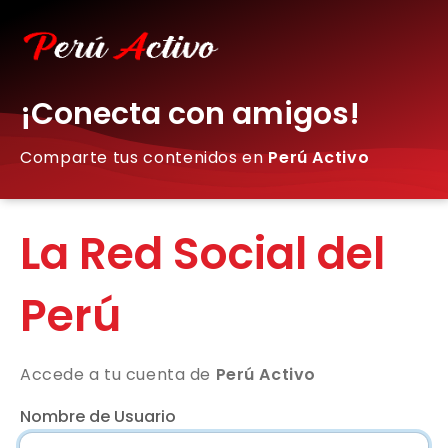
¡Conecta con amigos!
Comparte tus contenidos en
Perú Activo
La Red Social del
Perú
Accede a tu cuenta de
Perú Activo
Nombre de Usuario