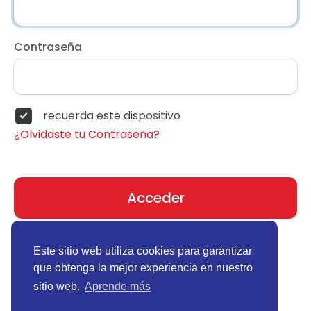
Contraseña
recuerda este dispositivo
¿Olvidaste tu Contraseña?
Acceder
¿No tienes una cuenta?
Registrar
Este sitio web utiliza cookies para garantizar
que obtenga la mejor experiencia en nuestro
sitio web.
Aprende más