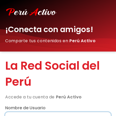
¡Conecta con amigos!
Comparte tus contenidos en
Perú Activo
La Red Social del
Perú
Accede a tu cuenta de
Perú Activo
Nombre de Usuario