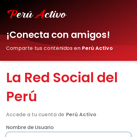
¡Conecta con amigos!
Comparte tus contenidos en
Perú Activo
La Red Social del
Perú
Accede a tu cuenta de
Perú Activo
Nombre de Usuario