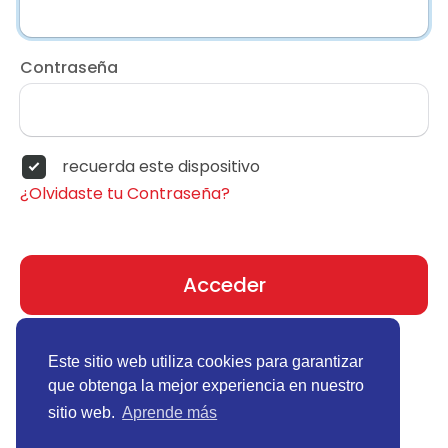
Contraseña
recuerda este dispositivo
¿Olvidaste tu Contraseña?
Acceder
¿No tienes una cuenta?
Registrar
Este sitio web utiliza cookies para garantizar
que obtenga la mejor experiencia en nuestro
sitio web.
Aprende más